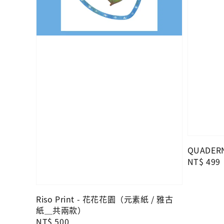
QUADERN
Regular
NT$ 499
price
Riso Print - 花花花園（元素紙 / 雅古
紙＿共兩款）
Regular
NT$ 500