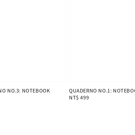
O NO.3: NOTEBOOK
QUADERNO NO.1: NOTEBO
Regular
NT$ 499
price