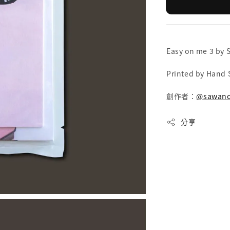
Easy on me 3 by
Printed by Hand 
創作者：
@sawan
分享