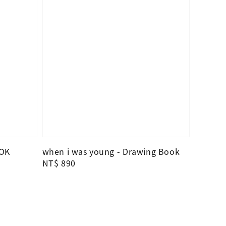
OK
when i was young - Drawing Book
Regular
NT$ 890
price