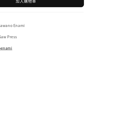
加入購物車
 Sawano Enami
Saw Press
oenami