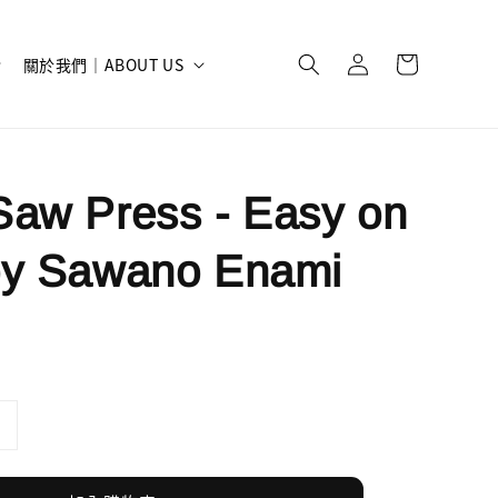
關於我們｜ABOUT US
aw Press - Easy on
by Sawano Enami