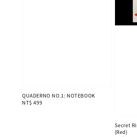
QUADERNO NO.1: NOTEBOOK
Regular
NT$ 499
price
Secret Ri
(Red)