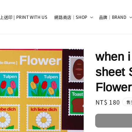
上送印 | PRINT WITH US
網路商店｜SHOP
品牌｜BRAND
when i
sheet 
Flower
Regular
NT$ 180
售
price