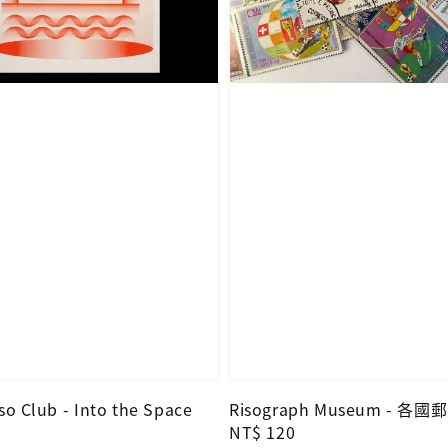
so Club - Into the Space
Risograph Museum - 各國
Regular
NT$ 120