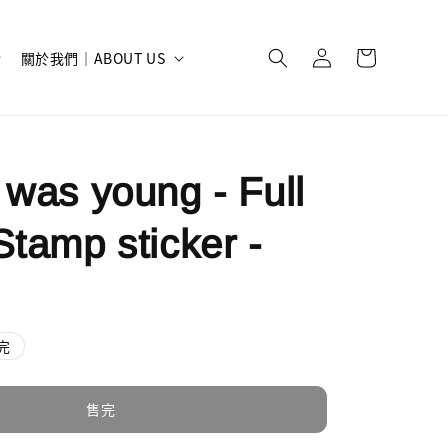
關於我們｜ABOUT US
 was young - Full
Stamp sticker -
完
售完