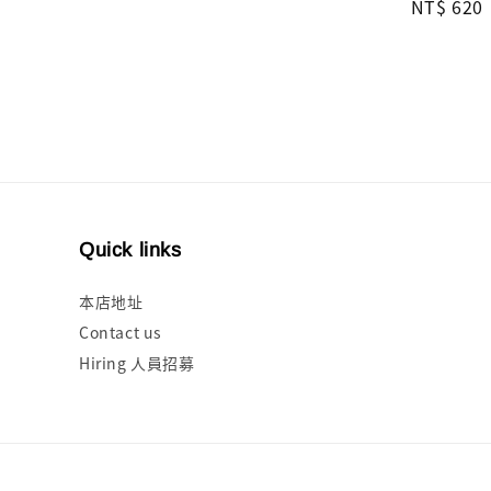
Regular
NT$ 620
price
Quick links
本店地址
Contact us
Hiring 人員招募