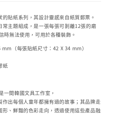
狀的貼紙系列，其設計靈感來自紙質郵票。
日常主題組成，是一張每張可剝離12張的磨
寄信時無法使用，可用於各種裝飾。
46 mm（每張貼紙尺寸：42 X 34 mm）
膠紙
oun是一間韓國文具工作室，
製作出每個人童年都擁有過的故事；其品牌走
圖形、鮮豔的色彩走向，透過使用這些產品融