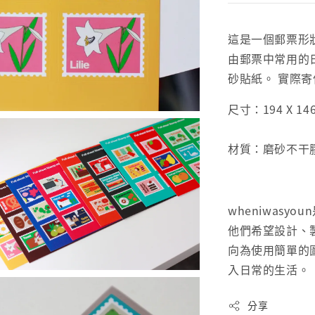
這是一個郵票形
由郵票中常用的
砂貼紙。 實際
尺寸：194 X 1
材質：磨砂不干
wheniwasy
他們希望設計、
向為使用簡單的
入日常的生活。
分享