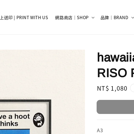
上送印 | PRINT WITH US
網路商店｜SHOP
品牌｜BRAND
hawai
RISO
Regular
NT$ 1,080
price
A3