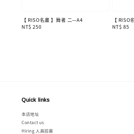
【 RISO名畫 】舞者 二—A4
【 RIS
Regular
NT$ 250
Regular
NT$ 85
price
price
Quick links
本店地址
Contact us
Hiring 人員招募