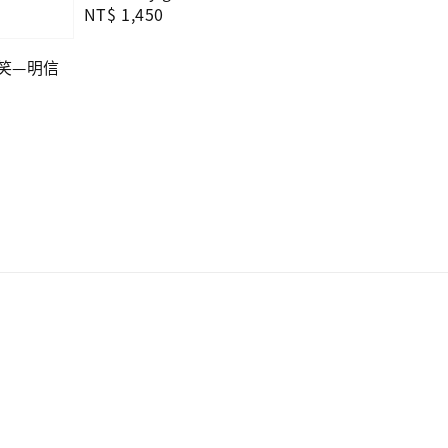
Regular
NT$ 1,450
price
微笑—明信