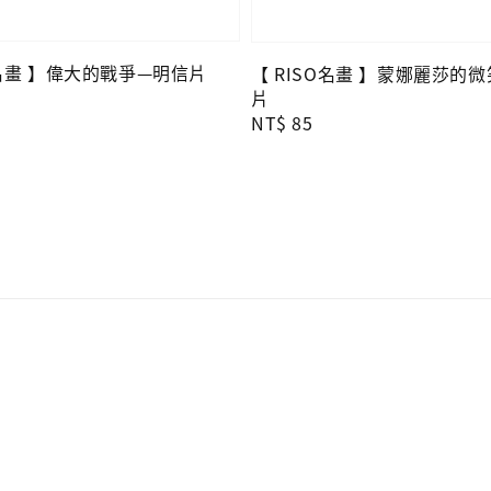
O名畫 】偉大的戰爭—明信片
【 RISO名畫 】蒙娜麗莎的
片
Regular
NT$ 85
price