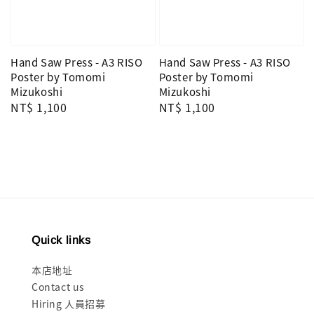
Hand Saw Press - A3 RISO
Hand Saw Press - A3 RISO
Poster by Tomomi
Poster by Tomomi
Mizukoshi
Mizukoshi
Regular
NT$ 1,100
Regular
NT$ 1,100
price
price
Quick links
本店地址
Contact us
Hiring 人員招募