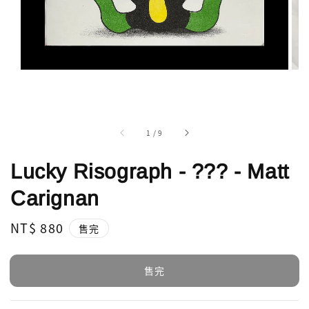
1
/
9
Lucky Risograph - ??? - Matt
Carignan
Regular
NT$ 880
售完
price
售完