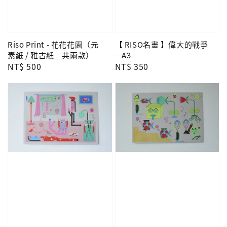
Riso Print - 花花花園（元
【 RISO名畫 】偉大的戰爭
素紙 / 雅古紙＿共兩款）
—A3
Regular
NT$ 500
Regular
NT$ 350
price
price