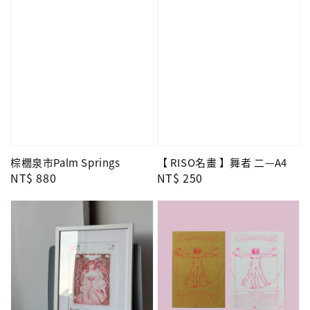
棕櫚泉市Palm Springs
【 RISO名畫 】舞者 二—A4
Regular
NT$ 880
Regular
NT$ 250
price
price