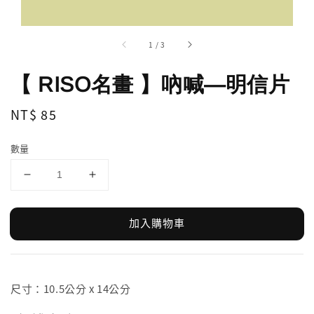
1
/
3
【 RISO名畫 】吶喊—明信片
Regular
NT$ 85
price
數量
加入購物車
尺寸：10.5公分 x 14公分