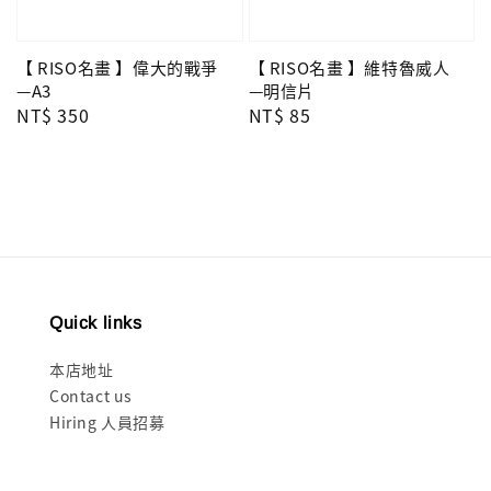
【 RISO名畫 】偉大的戰爭
【 RISO名畫 】維特魯威人
—A3
—明信片
Regular
NT$ 350
Regular
NT$ 85
price
price
Quick links
本店地址
Contact us
Hiring 人員招募