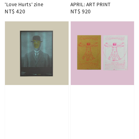
'Love Hurts' zine
APRIL: ART PRINT
Regular
NT$ 420
Regular
NT$ 920
price
price