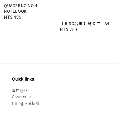
QUADERNO NO.4:
NOTEBOOK
Regular
NT$ 499
price
【 RISO名畫 】舞者 二—A4
Regular
NT$ 250
price
Quick links
本店地址
Contact us
Hiring 人員招募