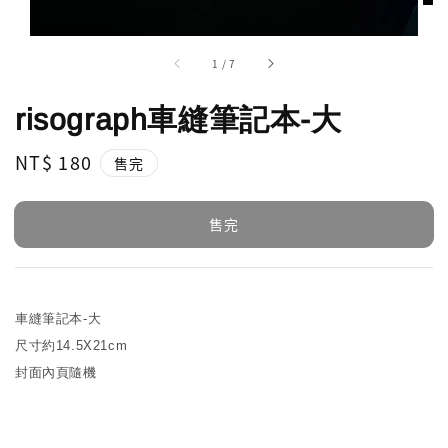
1
/
7
risograph車縫筆記本-大
Regular
NT$ 180
售完
price
售完
車縫筆記本-大
尺寸約14.5X21cm
封面內頁隨機