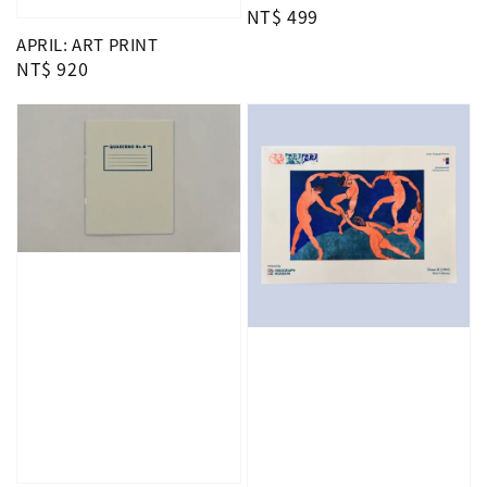
Regular
NT$ 499
price
APRIL: ART PRINT
Regular
NT$ 920
price