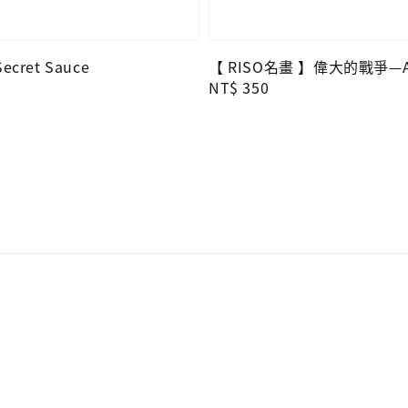
cret Sauce
【 RISO名畫 】偉大的戰爭—
Regular
NT$ 350
price