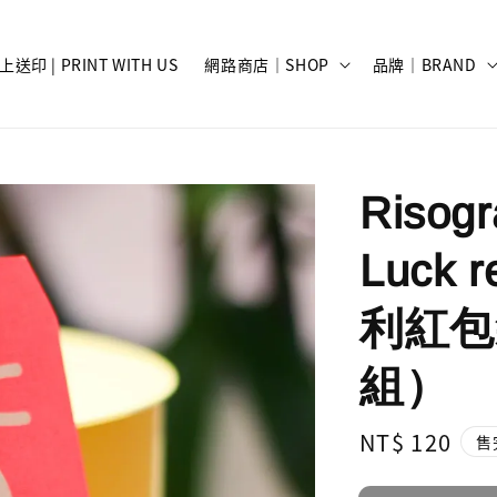
上送印 | PRINT WITH US
網路商店｜SHOP
品牌｜BRAND
Risog
Luck 
利紅包袋（
組）
Regular
NT$ 120
售
price