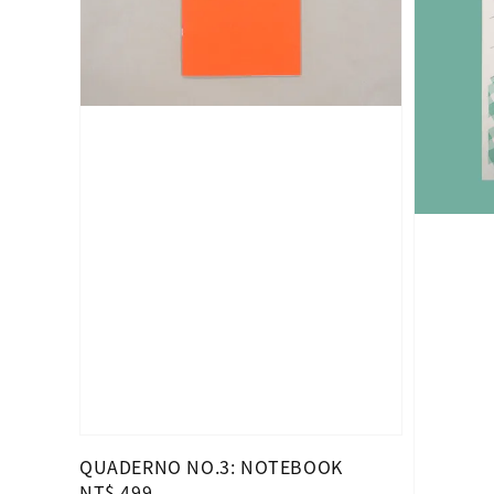
QUADERNO NO.3: NOTEBOOK
Regular
NT$ 499