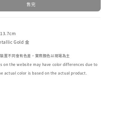
售完
x13.7cm
allic Gold 金
個裝置不同會有色差，實際顏色以現場為主
s on the website may have color differences due to
he actual color is based on the actual product.