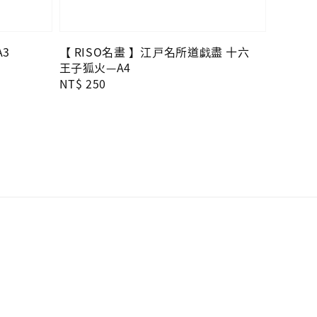
A3
【 RISO名畫 】江戸名所道戯盡 十六
王子狐火—A4
Regular
NT$ 250
price