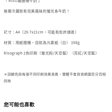
『 RISO嚴選級牛奶 』
無需冷藏就有完美風味的螢光系牛奶！
尺寸：A4（29.7x21cm，可能有些許誤差）
材質：用紙隨機，目前為元素紙（白） 198g
Risograph 2色印刷（螢光粉/天空藍）（亮紅/天空藍）
＊因顯色與每張不同印刷效果差異，實體不會與官網圖百分百相
同喲
您可能也喜歡