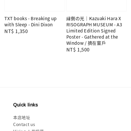
TXT books - Breaking up
縁側の光｜Kazuaki Hara X
with Sleep - Dini Dixon
RISOGRAPH MUSEUM - A3
Regular
NT$ 1,350
Limited Edition Signed
Poster - Gathered at the
price
Window / 擠在窗戶
Regular
NT$ 1,500
price
Quick links
本店地址
Contact us