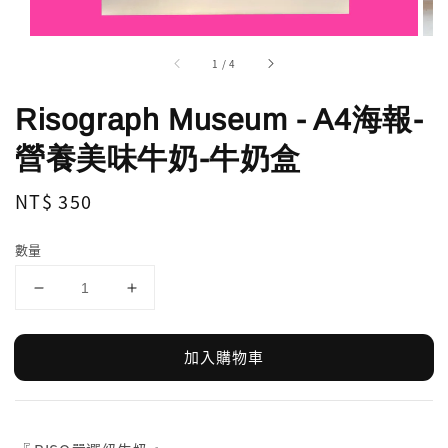
1
/
4
Risograph Museum - A4海報-
營養美味牛奶-牛奶盒
Regular
NT$ 350
price
數量
加入購物車