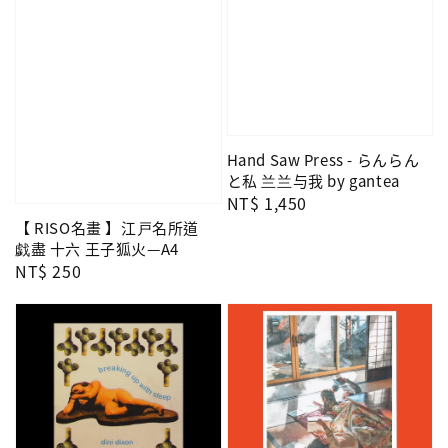
Hand Saw Press - らんらん
と私 兰兰与我 by gantea
Regular
NT$ 1,450
price
【 RISO名畫 】江戸名所道
戯盡 十六 王子狐火—A4
Regular
NT$ 250
price