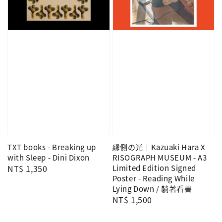
TXT books - Breaking up
縁側の光｜Kazuaki Hara X
with Sleep - Dini Dixon
RISOGRAPH MUSEUM - A3
Regular
NT$ 1,350
Limited Edition Signed
Poster - Reading While
price
Lying Down / 躺著看書
Regular
NT$ 1,500
price