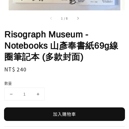
1
/
8
Risograph Museum -
Notebooks 山彥奉書紙69g線
圈筆記本 (多款封面)
Regular
NT$ 240
price
數量
加入購物車