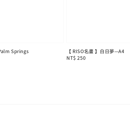
lm Springs
【 RISO名畫 】白日夢—A4
Regular
NT$ 250
price