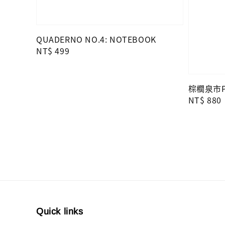
QUADERNO NO.4: NOTEBOOK
Regular
NT$ 499
price
棕櫚泉市Pa
Regular
NT$ 880
price
Quick links