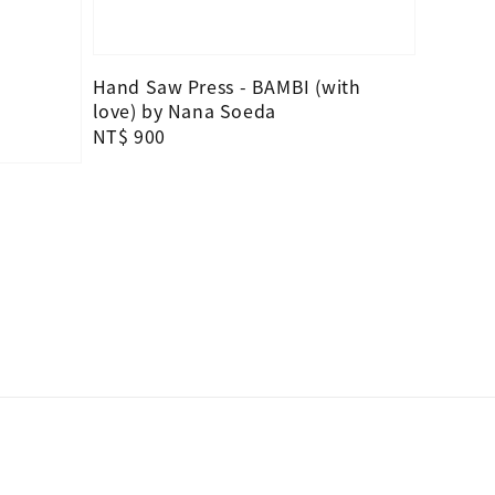
Hand Saw Press - BAMBI (with
love) by Nana Soeda
Regular
NT$ 900
price