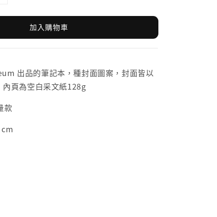
加入購物車
 museum 出品的筆記本，種封面圖案，封面皆以
印製，內頁為空白采文紙128g
量款
 cm