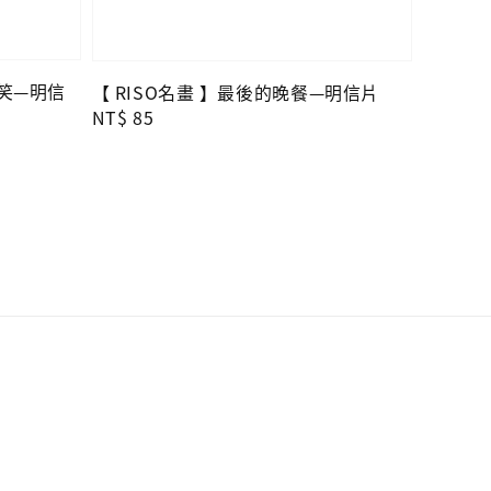
微笑—明信
【 RISO名畫 】最後的晚餐—明信片
Regular
NT$ 85
price