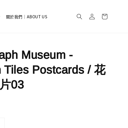
關於我們｜ABOUT US
raph Museum -
 Tiles Postcards / 花
片03