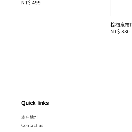
Regular
NT$ 499
price
棕櫚泉市Pa
Regular
NT$ 880
price
Quick links
本店地址
Contact us