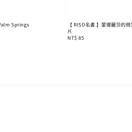
lm Springs
【 RISO名畫 】蒙娜麗莎的
片
Regular
NT$ 85
price