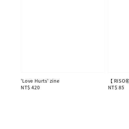
'Love Hurts' zine
【 RIS
Regular
NT$ 420
Regular
NT$ 85
price
price