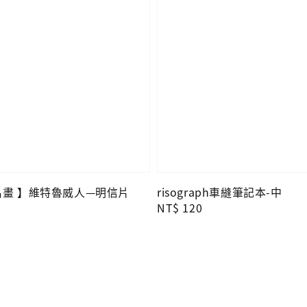
O名畫 】維特魯威人—明信片
risograph車縫筆記本-中
Regular
NT$ 120
price