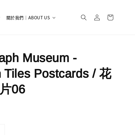
關於我們｜ABOUT US
raph Museum -
 Tiles Postcards / 花
片06