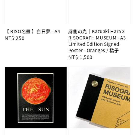
【 RISO名畫 】白日夢—A4
縁側の光｜Kazuaki Hara X
Regular
NT$ 250
RISOGRAPH MUSEUM - A3
Limited Edition Signed
price
Poster - Oranges / 橘子
Regular
NT$ 1,500
price