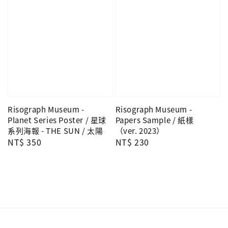
Risograph Museum -
Risograph Museum -
Planet Series Poster / 星球
Papers Sample / 紙樣
系列海報 - THE SUN / 太陽
（ver. 2023）
Regular
NT$ 350
Regular
NT$ 230
price
price