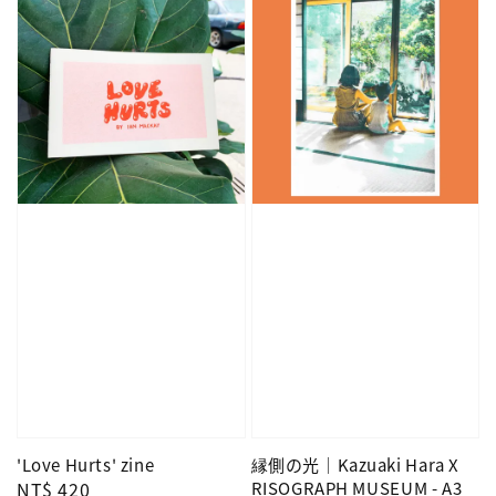
'Love Hurts' zine
縁側の光｜Kazuaki Hara X
Regular
NT$ 420
RISOGRAPH MUSEUM - A3