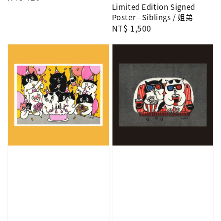
Limited Edition Signed
price
Poster - Siblings / 姐弟
Regular
NT$ 1,500
price