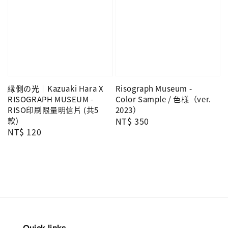
縁側の光｜Kazuaki Hara X
Risograph Museum -
RISOGRAPH MUSEUM -
Color Sample / 色樣（ver.
RISO印刷限量明信片 (共5
2023）
款)
Regular
NT$ 350
Regular
NT$ 120
price
price