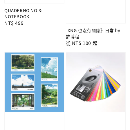
QUADERNO NO.3:
NOTEBOOK
Regular
NT$ 499
price
《NG 也沒有關係》日常 by
許博程
Regular
從
NT$ 100
起
price