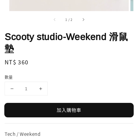
1
/
2
Scooty studio-Weekend 滑鼠
墊
Regular
NT$ 360
price
數量
加入購物車
Tech / Weekend